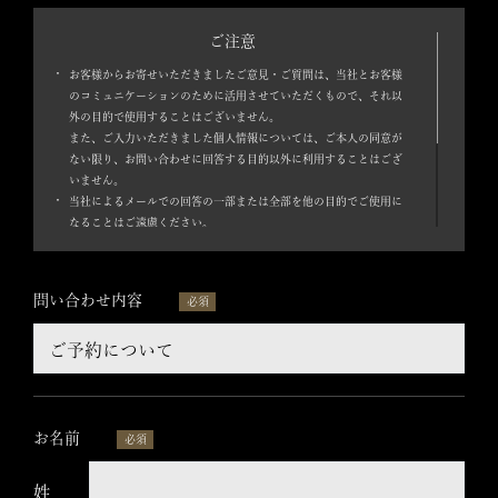
ご注意
お客様からお寄せいただきましたご意見・ご質問は、当社とお客様
のコミュニケーションのために活用させていただくもので、それ以
外の目的で使用することはございません。
また、ご入力いただきました個人情報については、ご本人の同意が
ない限り、お問い合わせに回答する目的以外に利用することはござ
いません。
当社によるメールでの回答の一部または全部を他の目的でご使用に
なることはご遠慮ください。
お問合せの内容によりましては、お返事にお時間を頂戴する場合が
ございます。お電話やご郵送などで連絡をとらせていただく場合がご
こ
ざいますので、あらかじめご了承ください。また、1週間程度経って
問い合わせ内容
必須
も回答が届かない場合は、アドレス不備などで送信が完了していな
の
い可能性がございますので、お手数ですが再度ご連絡をお願い致し
ます。
フ
ィ
お名前
必須
ー
ル
姓