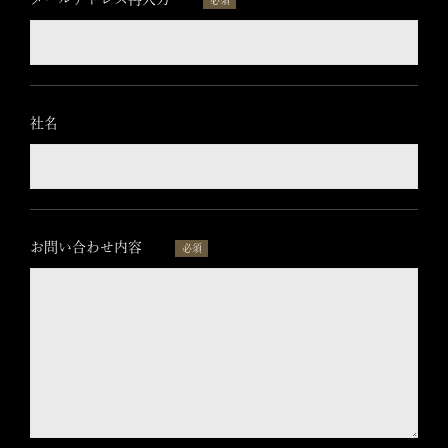
さ
必須
い
。
社名
お問い合わせ内容
必須