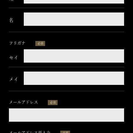
ド
名
は
空
の
フリガナ
必須
ま
セイ
ま
に
メイ
し
て
メールアドレス
必須
く
だ
メールアドレス再入力